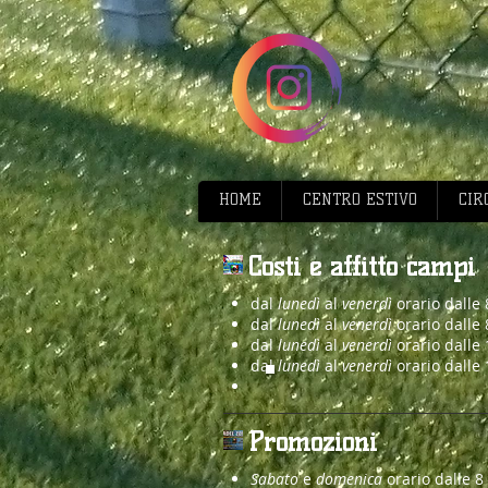
HOME
CENTRO ESTIVO
CIR
Costi e affitto campi
dal
lunedì
al
venerdì
orario dalle 
dal
lunedì
al
venerdì
orario dalle 
dal
lunedì
al
venerdì
orario dalle
dal
lunedì
al
venerdì
orario dalle
Promozioni
Sabato
e
domenica
orario dalle 8