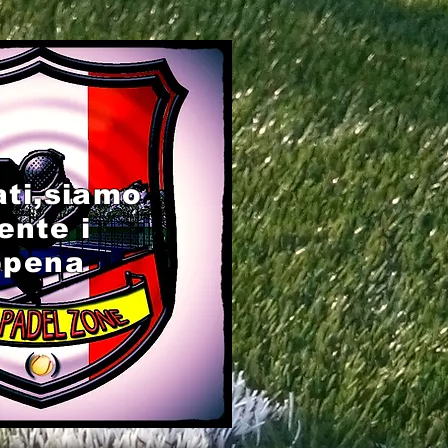
ati,siamo
ente i
ppena