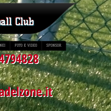
ball Club
NEI
FOTO E VIDEO
SPONSOR
4794828
adelzone.it